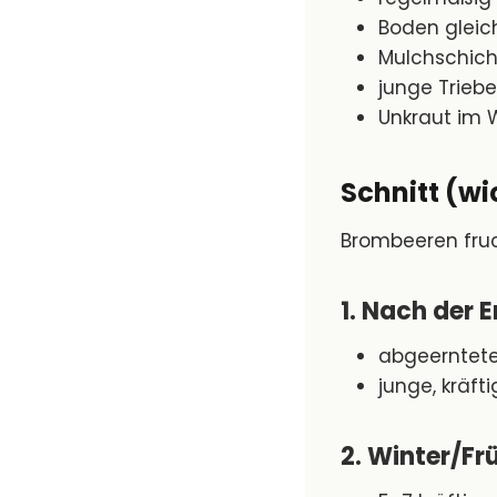
Boden gleic
Mulchschich
junge Triebe
Unkraut im 
Schnitt (wi
Brombeeren fru
1. Nach der
abgeerntet
junge, kräft
2. Winter/Fr