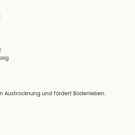
:
t
ssig
en Austrocknung und fördert Bodenleben.