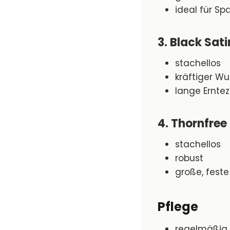
ideal für Spa
3. Black Sati
stachellos
kräftiger W
lange Erntez
4. Thornfree
stachellos
robust
große, fest
Pflege
regelmäßig