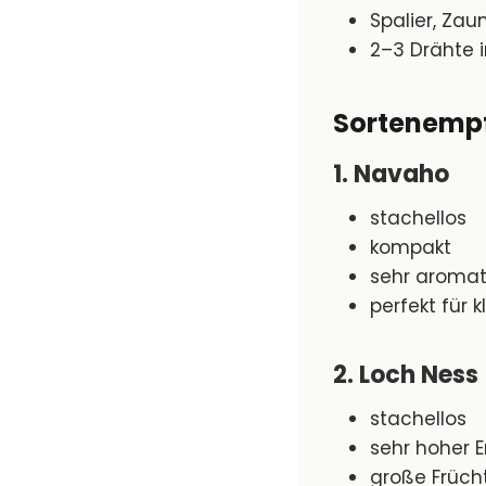
Spalier, Zau
2–3 Drähte 
Sortenempf
1. Navaho
stachellos
kompakt
sehr aromat
perfekt für 
2. Loch Ness
stachellos
sehr hoher E
große Früch