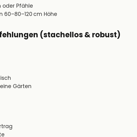
n oder Pfähle
in 60–80–120 cm Höhe
ehlungen (stachellos & robust)
isch
kleine Gärten
rtrag
te