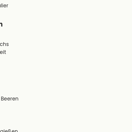
lier
n
uchs
eit
e Beeren
 gießen