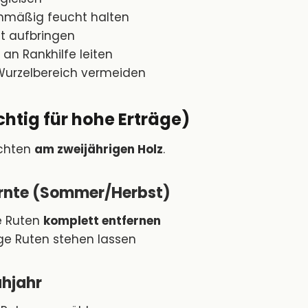
hmäßig feucht halten
t aufbringen
 an Rankhilfe leiten
Wurzelbereich vermeiden
chtig für hohe Erträge)
chten
am zweijährigen Holz
.
 Ernte (Sommer/Herbst)
e Ruten
komplett entfernen
ige Ruten stehen lassen
ühjahr