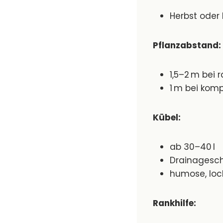
Herbst oder 
Pflanzabstand:
1,5–2 m bei
1 m bei kom
Kübel:
ab 30–40 l
Drainagesch
humose, loc
Rankhilfe: