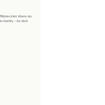
filiate‑Links
. Wenn du
u Gartify – für dich