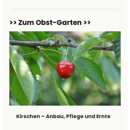
A
U
C
>> Zum Obst-Garten >>
H
(
P
O
R
R
E
E
)
–
P
F
L
A
N
Z
Kirschen – Anbau, Pflege und Ernte
E
N