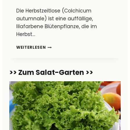
C
Die Herbstzeitlose (Colchicum
H
E
autumnale) ist eine auffällige,
N
lilafarbene Blütenpflanze, die im
–
Herbst…
E
I
H
WEITERLESEN
N
E
F
R
A
B
C
>> Zum Salat-Garten >>
S
H
T
E
Z
R
E
E
I
Z
T
E
L
P
O
T
S
E
E
F