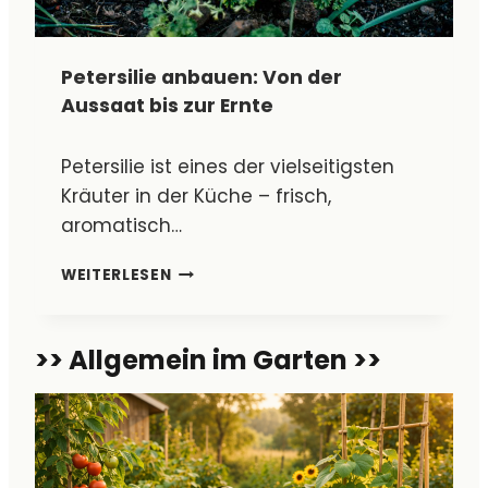
L
S
E
T
G
&
Petersilie anbauen: Von der
E
E
Aussaat bis zur Ernte
U
R
N
T
D
R
Petersilie ist eines der vielseitigsten
E
A
Kräuter in der Küche – frisch,
R
G
N
R
aromatisch…
T
E
E
I
P
WEITERLESEN
C
E
H
T
)
E
>> Allgemein im Garten >>
R
S
I
L
I
E