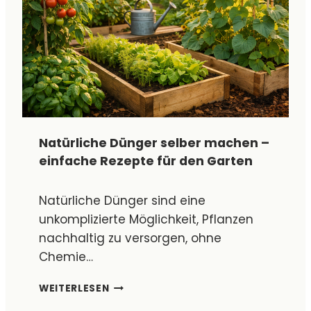
A
N
B
A
U
E
N
:
V
O
Natürliche Dünger selber machen –
N
einfache Rezepte für den Garten
D
E
R
Natürliche Dünger sind eine
A
unkomplizierte Möglichkeit, Pflanzen
U
nachhaltig zu versorgen, ohne
S
S
Chemie…
A
A
N
WEITERLESEN
T
A