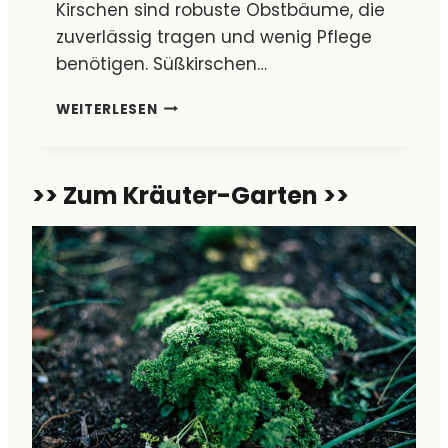
,
Kirschen sind robuste Obstbäume, die
P
zuverlässig tragen und wenig Pflege
F
benötigen. Süßkirschen…
L
E
K
G
WEITERLESEN
I
E
R
N
S
U
>> Zum Kräuter-Garten >>
C
N
H
D
E
E
N
R
–
N
A
T
N
E
B
N
A
(
U
R
,
O
P
B
F
U