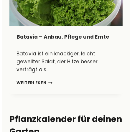
Ü
–
R
E
D
R
E
K
N
E
G
Batavia – Anbau, Pflege und Ernte
N
A
N
R
E
T
Batavia ist ein knackiger, leicht
N
E
gewellter Salat, der Hitze besser
,
N
verträgt als…
V
E
B
R
WEITERLESEN
A
M
T
E
A
I
V
D
I
E
Pflanzkalender für deinen
A
N
–
U
Garten
A
N