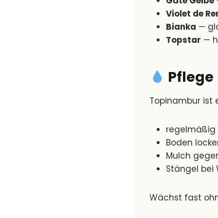
Gute Gelbe
Violet de R
Bianka
— gla
Topstar
— h
Pflege
Topinambur ist e
regelmäßig
Boden locke
Mulch gege
Stängel bei
Wächst fast ohn