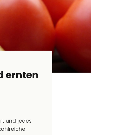
d ernten
rt und jedes
zahlreiche