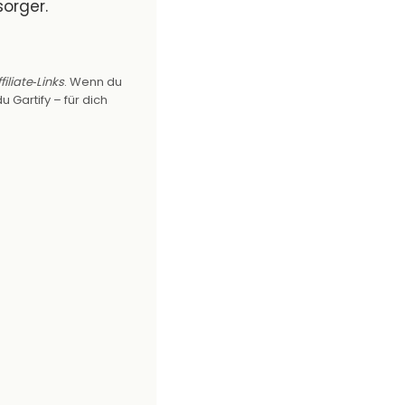
sorger.
filiate‑Links
. Wenn du
u Gartify – für dich