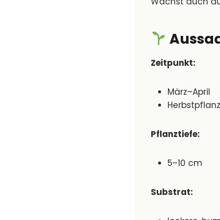
Wächst auch auf
Aussaa
Zeitpunkt:
März–April
Herbstpflan
Pflanztiefe:
5–10 cm
Substrat: