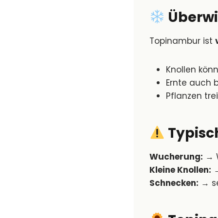
Überwi
Topinambur ist
Knollen kön
Ernte auch b
Pflanzen tre
Typisc
Wucherung:
→ W
Kleine Knollen:
→
Schnecken:
→ se