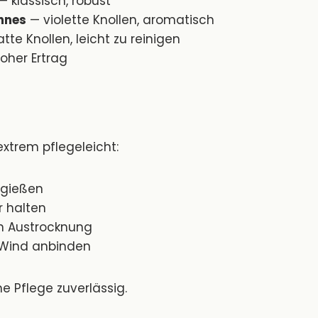
— klassisch, robust
ennes
— violette Knollen, aromatisch
tte Knollen, leicht zu reinigen
oher Ertrag
xtrem pflegeleicht:
 gießen
r halten
n Austrocknung
 Wind anbinden
e Pflege zuverlässig.