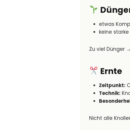
Dünge
etwas Kompo
keine stark
Zu viel Dünger →
Ernte
Zeitpunkt:
O
Technik:
Kno
Besonderhei
Nicht alle Knoll