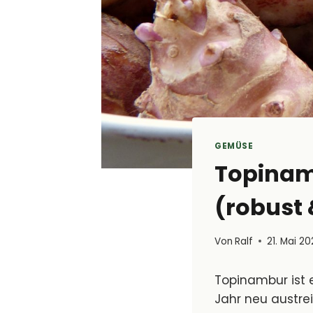
GEMÜSE
Topinamb
(robust 
Von
Ralf
21. Mai 2
Topinambur ist 
Jahr neu austrei