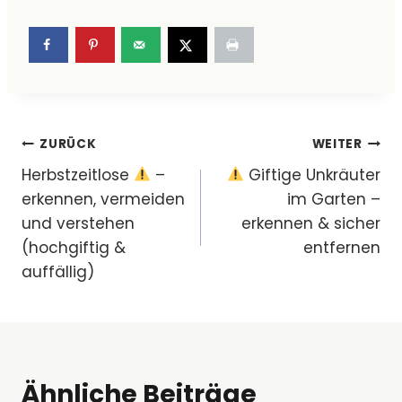
Beitragsnavigation
ZURÜCK
WEITER
Herbstzeitlose
–
Giftige Unkräuter
erkennen, vermeiden
im Garten –
und verstehen
erkennen & sicher
(hochgiftig &
entfernen
auffällig)
Ähnliche Beiträge