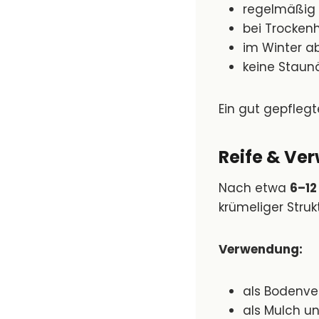
regelmäßig 
bei Trockenh
im Winter a
keine Staun
Ein gut gepfleg
Reife & Ve
Nach etwa
6–12
krümeliger Struk
Verwendung:
als Bodenve
als Mulch u