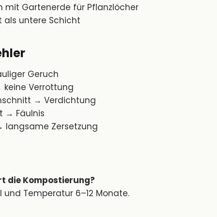
 mit Gartenerde für Pflanzlöcher
 als untere Schicht
ehler
auliger Geruch
→ keine Verrottung
enschnitt → Verdichtung
t → Fäulnis
z → langsame Zersetzung
rt die Kompostierung?
l und Temperatur 6–12 Monate.