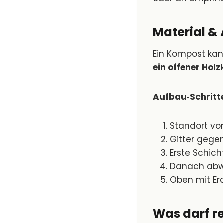
Material &
Ein Kompost kann
ein offener Hol
Aufbau‑Schritt
Standort vor
Gitter gege
Erste Schich
Danach abw
Oben mit Er
Was darf re