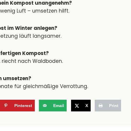
mein Kompost unangenehm?
wenig Luft – umsetzen hilft.
st im Winter anlegen?
setzung läuft langsamer.
 fertigen Kompost?
g, riecht nach Waldboden.
ich umsetzen?
onate für gleichmäßige Verrottung.
Pinterest
Email
X
Print