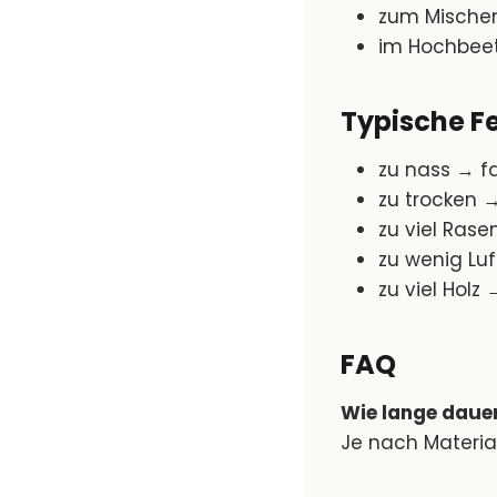
zum Mischen
im Hochbeet
Typische F
zu nass → f
zu trocken 
zu viel Ras
zu wenig Luf
zu viel Hol
FAQ
Wie lange daue
Je nach Materia