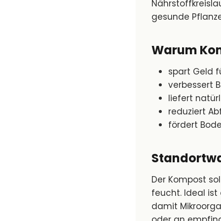
Nährstoffkreisla
gesunde Pflanze
Warum Komp
spart Geld 
verbessert B
liefert natü
reduziert Abf
fördert Bo
Standortw
Der Kompost sol
feucht. Ideal ist
damit Mikroorg
oder an empfind