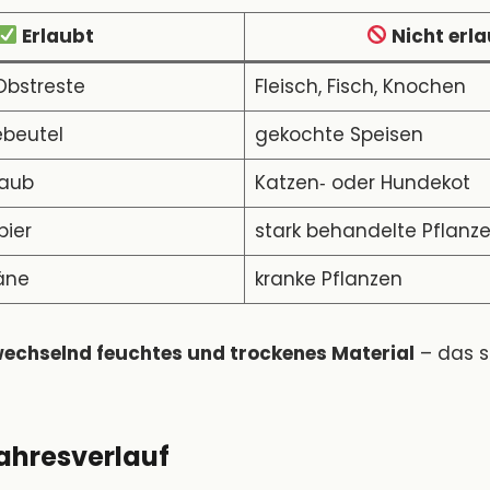
Erlaubt
Nicht erl
bstreste
Fleisch, Fisch, Knochen
ebeutel
gekochte Speisen
Laub
Katzen‑ oder Hundekot
pier
stark behandelte Pflanz
äne
kranke Pflanzen
echselnd feuchtes und trockenes Material
– das s
Jahresverlauf