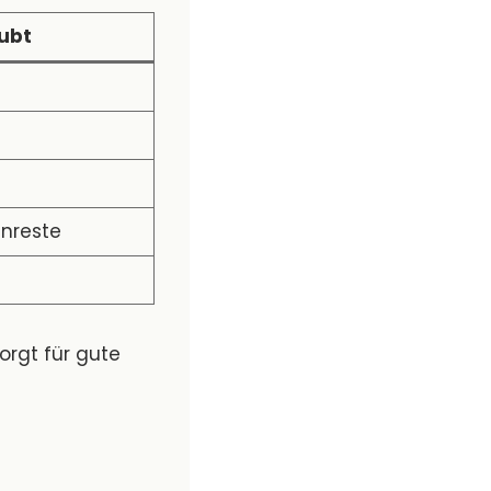
aubt
enreste
orgt für gute